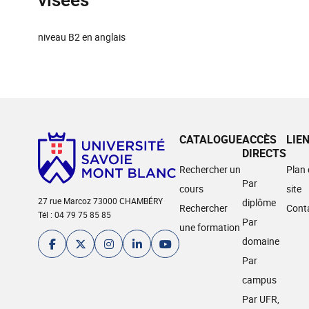
visées
niveau B2 en anglais
CATALOGUE
ACCÈS
LIE
DIRECTS
Rechercher un
Plan
Par
cours
site
27 rue Marcoz 73000 CHAMBÉRY
diplôme
Rechercher
Cont
Tél : 04 79 75 85 85
Par
une formation
domaine
Par
campus
Par UFR,