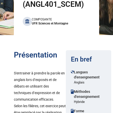
(ANGL401_SCEM)
benefits
COMPOSANTE
UFR Sciences et Montagne
Présentation
En bref
Langues
S'entrainer à prendre la parole en
d'enseignement
anglais lors d’exposés et de
Anglais
débats en utilisant des
Méthodes
techniques d’expression et de
d'enseignement
communication efficaces.
Hybride
Selon les filières, cet exercice peut
Forme
être remplacé par la réalisation