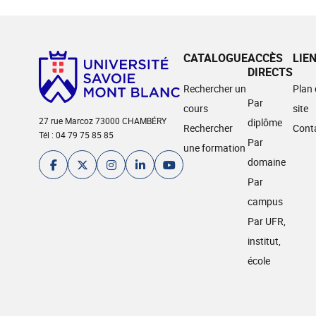
CATALOGUE
ACCÈS
LIE
DIRECTS
Rechercher un
Plan
Par
cours
site
27 rue Marcoz 73000 CHAMBÉRY
diplôme
Rechercher
Cont
Tél : 04 79 75 85 85
Par
une formation
domaine
Par
campus
Par UFR,
institut,
école