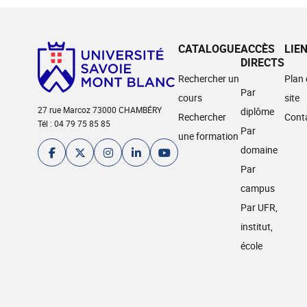
CATALOGUE
ACCÈS
LIE
DIRECTS
Rechercher un
Plan
Par
cours
site
27 rue Marcoz 73000 CHAMBÉRY
diplôme
Rechercher
Cont
Tél : 04 79 75 85 85
Par
une formation
domaine
Par
campus
Par UFR,
institut,
école