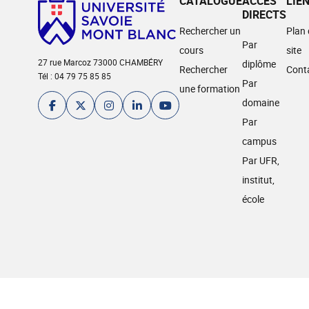
CATALOGUE
ACCÈS
LIE
DIRECTS
Rechercher un
Plan
Par
cours
site
27 rue Marcoz 73000 CHAMBÉRY
diplôme
Rechercher
Cont
Tél : 04 79 75 85 85
Par
une formation
domaine
Par
campus
Par UFR,
institut,
école