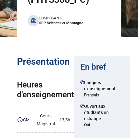
benefits
COMPOSANTE
UFR Sciences et Montagne
Présentation
En bref
Langues
Heures
d'enseignement
d'enseignement
Français
Ouvert aux
étudiants en
Cours
échange
CM
13,5h
Magistral
Oui