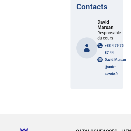
Contacts
David
Marsan
Responsable
du cours
+33 4 79 75
87 44
David.Marsan
@
univ-
savoie.fr