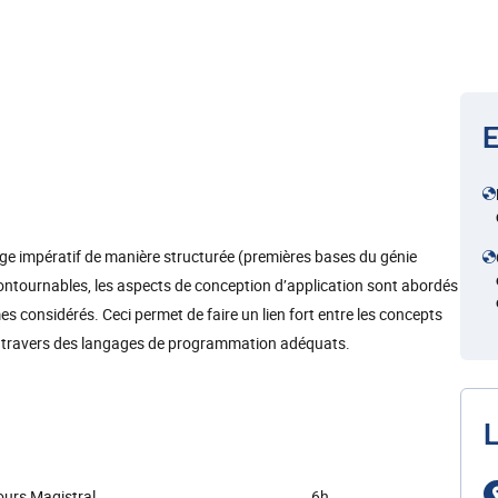
E
e impératif de manière structurée (premières bases du génie
ontournables, les aspects de conception d’application sont abordés
 considérés. Ceci permet de faire un lien fort entre les concepts
 à travers des langages de programmation adéquats.
L
urs Magistral
6h