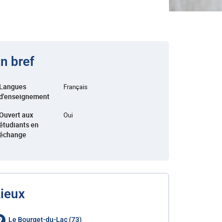
n bref
Langues
Français
d'enseignement
Ouvert aux
Oui
étudiants en
échange
ieux
Le Bourget-du-Lac (73)