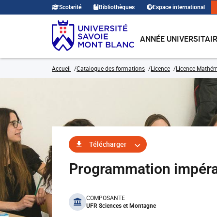
Scolarité
Bibliothèques
Espace international
ANNÉE UNIVERSITAI
Accueil
Catalogue des formations
Licence
Licence Mathé
Télécharger
Programmation impéra
benefits
COMPOSANTE
UFR Sciences et Montagne