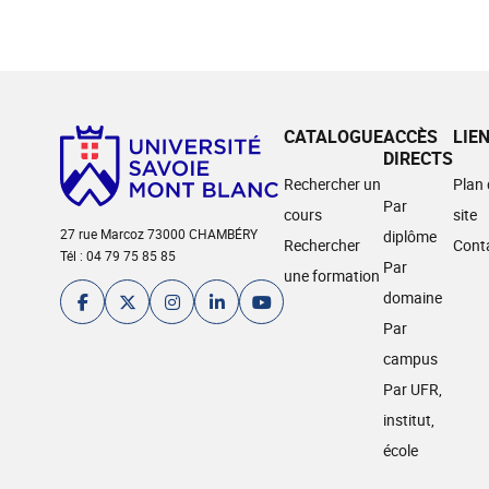
CATALOGUE
ACCÈS
LIE
DIRECTS
Rechercher un
Plan
Par
cours
site
27 rue Marcoz 73000 CHAMBÉRY
diplôme
Rechercher
Cont
Tél : 04 79 75 85 85
Par
une formation
domaine
Par
campus
Par UFR,
institut,
école