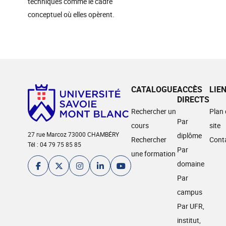
techniques comme le cadre
conceptuel où elles opèrent.
CATALOGUE
ACCÈS
LIE
DIRECTS
Rechercher un
Plan
Par
cours
site
27 rue Marcoz 73000 CHAMBÉRY
diplôme
Rechercher
Cont
Tél : 04 79 75 85 85
Par
une formation
domaine
Par
campus
Par UFR,
institut,