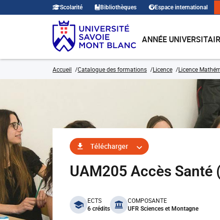
Scolarité
Bibliothèques
Espace international
ANNÉE UNIVERSITAI
Accueil
Catalogue des formations
Licence
Licence Mathé
Télécharger
UAM205 Accès Santé (
benefits
ECTS
COMPOSANTE
6 crédits
UFR Sciences et Montagne