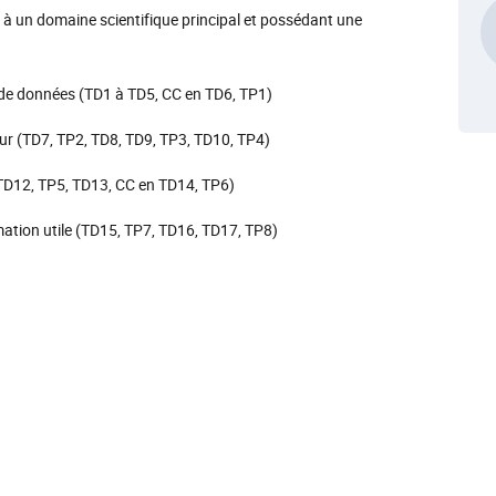
à un domaine scientifique principal et possédant une
n de données (TD1 à TD5, CC en TD6, TP1)
teur (TD7, TP2, TD8, TD9, TP3, TD10, TP4)
 TD12, TP5, TD13, CC en TD14, TP6)
rmation utile (TD15, TP7, TD16, TD17, TP8)