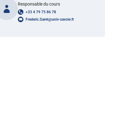
Responsable du cours
+33 4 79 75 86 78
Frederic.Garet
@
univ-savoie.fr