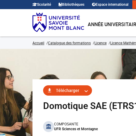
Scolarité
Bibliothèques
Espace international
ANNÉE UNIVERSITAI
Accueil
Catalogue des formations
Licence
Licence Mathé
Télécharger
Domotique SAE (ETRS
benefits
COMPOSANTE
UFR Sciences et Montagne