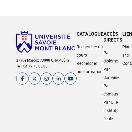
CATALOGUE
ACCÈS
LIE
DIRECTS
Rechercher un
Plan
Par
cours
site
27 rue Marcoz 73000 CHAMBÉRY
diplôme
Rechercher
Cont
Tél : 04 79 75 85 85
Par
une formation
domaine
Par
campus
Par UFR,
institut,
école