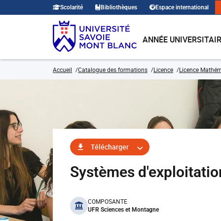
Scolarité
Bibliothèques
Espace international
ANNÉE UNIVERSITAI
Accueil
Catalogue des formations
Licence
Licence Mathé
Télécharger
Systèmes d'exploitati
benefits
COMPOSANTE
UFR Sciences et Montagne