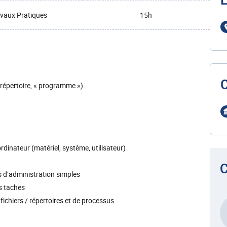
L
vaux Pratiques
15h
 répertoire, « programme »).
ordinateur (matériel, système, utilisateur)
C
es d’administration simples
es taches
fichiers / répertoires et de processus