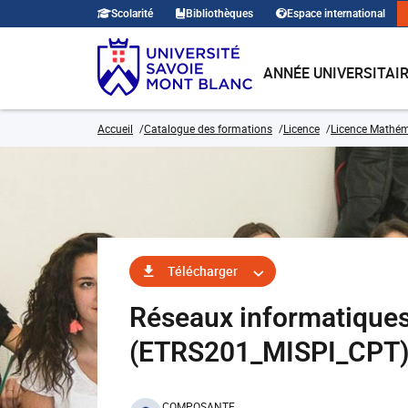
Scolarité
Bibliothèques
Espace international
ANNÉE UNIVERSITAI
Accueil
Catalogue des formations
Licence
Licence Mathé
Télécharger
Réseaux informatiques
(ETRS201_MISPI_CPT
COMPOSANTE