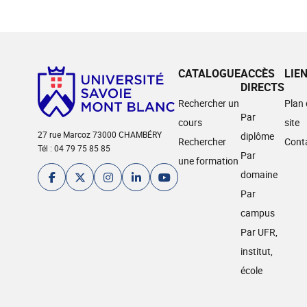
CATALOGUE
ACCÈS
LIE
DIRECTS
Rechercher un
Plan
Par
cours
site
27 rue Marcoz 73000 CHAMBÉRY
diplôme
Rechercher
Cont
Tél : 04 79 75 85 85
Par
une formation
domaine
Par
campus
Par UFR,
institut,
école