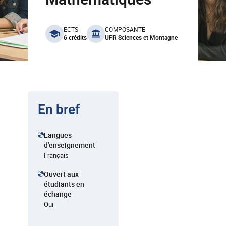
benefits
ECTS
COMPOSANTE
6 crédits
UFR Sciences et Montagne
En bref
Langues
d'enseignement
Français
Ouvert aux
étudiants en
échange
Oui