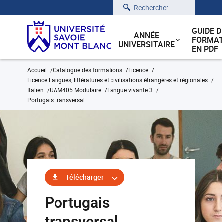
Rechercher
GUIDE D
ANNÉE
FORMAT
UNIVERSITAIRE
EN PDF
Accueil
Catalogue des formations
Licence
Licence Langues, littératures et civilisations étrangères et régionales
Italien
UAM405 Modulaire
Langue vivante 3
Portugais transversal
Télécharger
Portugais
transversal