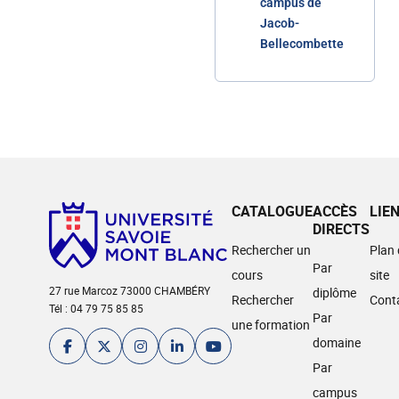
campus de
Jacob-
Bellecombette
CATALOGUE
ACCÈS
LIE
DIRECTS
Rechercher un
Plan
Par
cours
site
27 rue Marcoz 73000 CHAMBÉRY
diplôme
Rechercher
Cont
Tél : 04 79 75 85 85
Par
une formation
domaine
Par
campus