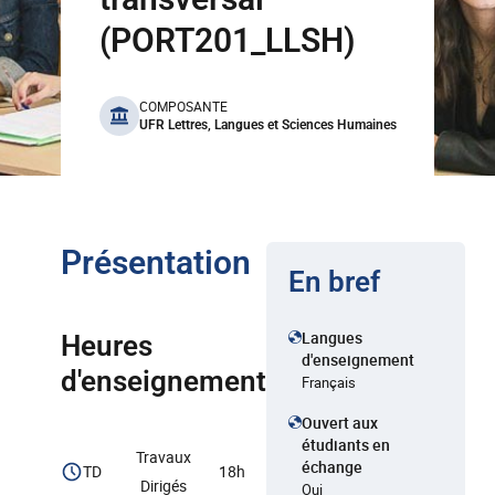
(PORT201_LLSH)
benefits
COMPOSANTE
UFR Lettres, Langues et Sciences Humaines
Présentation
En bref
Langues
Heures
d'enseignement
d'enseignement
Français
Ouvert aux
étudiants en
Travaux
échange
TD
18h
Dirigés
Oui