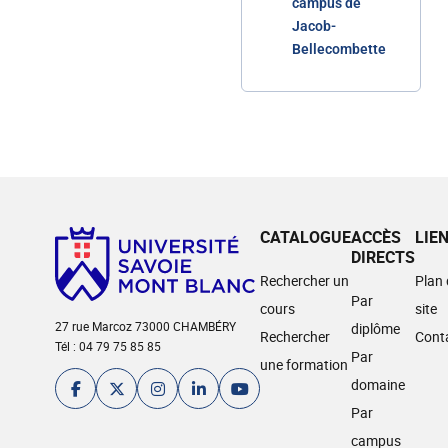
campus de
Jacob-
Bellecombette
CATALOGUE
ACCÈS
LIE
DIRECTS
Rechercher un
Plan
Par
cours
site
27 rue Marcoz 73000 CHAMBÉRY
diplôme
Rechercher
Cont
Tél : 04 79 75 85 85
Par
une formation
domaine
Par
campus