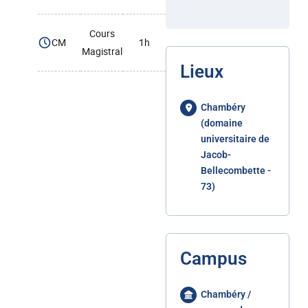
Cours
CM
1h
Magistral
Lieux
Chambéry
(domaine
universitaire de
Jacob-
Bellecombette -
73)
Campus
Chambéry /