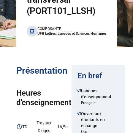
(PORT101_LLSH)
benefits
COMPOSANTE
UFR Lettres, Langues et Sciences Humaines
Présentation
En bref
Langues
Heures
d'enseignement
d'enseignement
Français
Ouvert aux
étudiants en
Travaux
échange
TD
16,5h
Dirigés
Oui