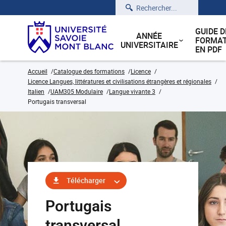
Rechercher
GUIDE D
ANNÉE
FORMAT
UNIVERSITAIRE
EN PDF
Accueil
Catalogue des formations
Licence
Licence Langues, littératures et civilisations étrangères et régionales
Italien
UAM305 Modulaire
Langue vivante 3
Portugais transversal
Télécharger
Portugais
transversal