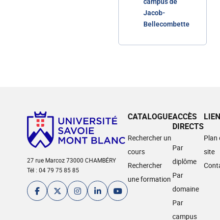
campus de
Jacob-
Bellecombette
CATALOGUE
ACCÈS
LIE
DIRECTS
Rechercher un
Plan
Par
cours
site
27 rue Marcoz 73000 CHAMBÉRY
diplôme
Rechercher
Cont
Tél : 04 79 75 85 85
Par
une formation
domaine
Par
campus