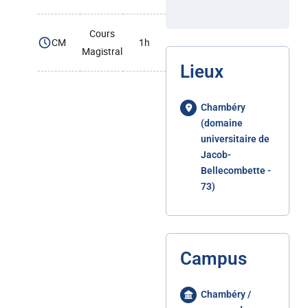
Cours
CM
1h
Magistral
Lieux
Chambéry
(domaine
universitaire de
Jacob-
Bellecombette -
73)
Campus
Chambéry /