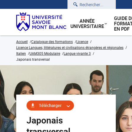
Rechercher
GUIDE D
ANNÉE
FORMAT
UNIVERSITAIRE
EN PDF
Accueil
Catalogue des formations
Licence
Licence Langues, littératures et civilisations étrangères et régionales
Italien
UAM305 Modulaire
Langue vivante 3
Japonais transversal
Télécharger
Japonais
transversal