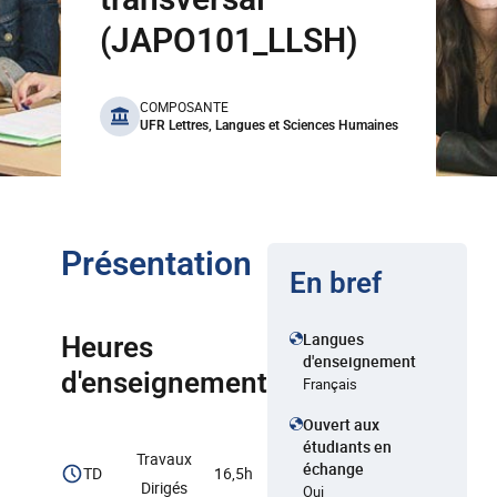
(JAPO101_LLSH)
benefits
COMPOSANTE
UFR Lettres, Langues et Sciences Humaines
Présentation
En bref
Langues
Heures
d'enseignement
d'enseignement
Français
Ouvert aux
étudiants en
Travaux
échange
TD
16,5h
Dirigés
Oui