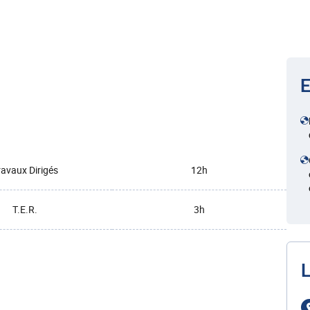
E
ravaux Dirigés
12h
T.E.R.
3h
L