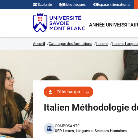
Scolarité
Bibliothèques
Espace international
ANNÉE UNIVERSITAI
Accueil
Catalogue des formations
Licence
Licence Langues,
Télécharger
Italien Méthodologie d
benefits
COMPOSANTE
UFR Lettres, Langues et Sciences Humaines