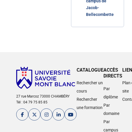
campus de
Jacob-
Bellecombette
CATALOGUE
ACCÈS
LIE
DIRECTS
Rechercher un
Plan
Par
cours
site
27 rue Marcoz 73000 CHAMBÉRY
diplôme
Rechercher
Cont
Tél : 04 79 75 85 85
Par
une formation
domaine
Par
campus