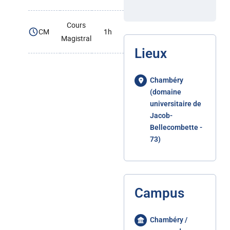
Cours
CM
1h
Magistral
Lieux
Chambéry
(domaine
universitaire de
Jacob-
Bellecombette -
73)
Campus
Chambéry /