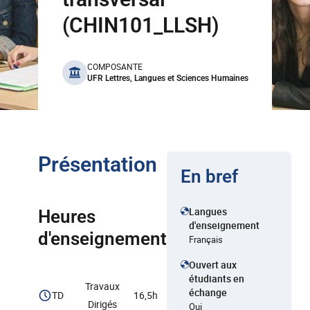
(CHIN101_LLSH)
benefits
COMPOSANTE
UFR Lettres, Langues et Sciences Humaines
Présentation
En bref
Langues
Heures
d'enseignement
d'enseignement
Français
Ouvert aux
étudiants en
Travaux
échange
TD
16,5h
Dirigés
Oui