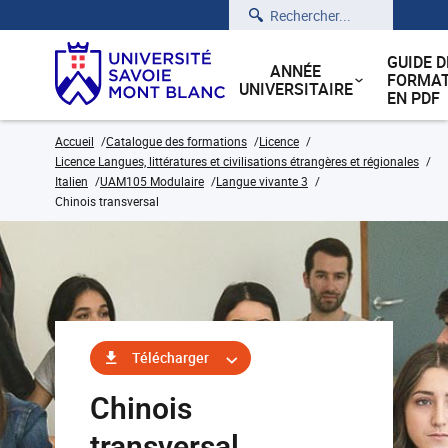
Rechercher
GUIDE D
ANNÉE
FORMAT
UNIVERSITAIRE
EN PDF
Accueil
Catalogue des formations
Licence
Licence Langues, littératures et civilisations étrangères et régionales
Italien
UAM105 Modulaire
Langue vivante 3
Chinois transversal
Télécharger
Chinois
transversal