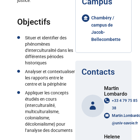
Campus
justice.
Chambéry /
Objectifs
campus de
Jacob-
Situer et identifier des
Bellecombette
phénomènes
d'interculturalité dans les
différentes périodes
historiques
Contacts
Analyser et contextualiser
les rapports entre le
centre et la périphérie
Martin
Appliquer les concepts
Lombardo
étudiés en cours
+33 4 79 75 85
(interculturalité,
38
multiculturalisme,
Martin.Lombard
colonialisme,
décolonialisme) pour
@
univ-savoie.fr
l’analyse des documents
Helene