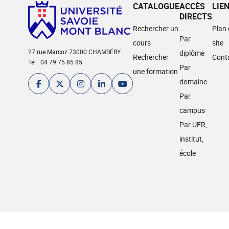
CATALOGUE
ACCÈS
LIE
DIRECTS
Rechercher un
Plan
Par
cours
site
27 rue Marcoz 73000 CHAMBÉRY
diplôme
Rechercher
Cont
Tél : 04 79 75 85 85
Par
une formation
domaine
Par
campus
Par UFR,
institut,
école