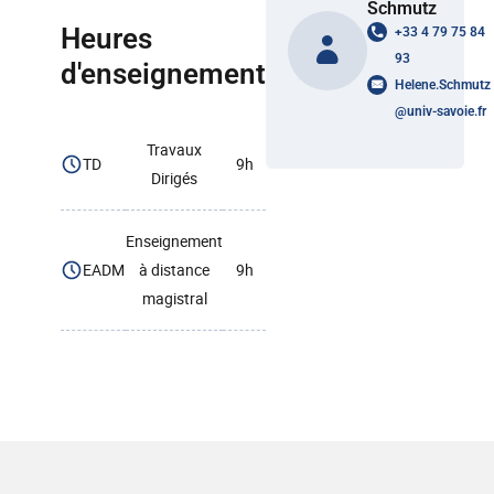
Schmutz
Heures
+33 4 79 75 84
93
d'enseignement
Helene.Schmutz
@
univ-savoie.fr
Travaux
TD
9h
Dirigés
Enseignement
EADM
à distance
9h
magistral