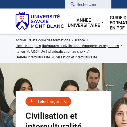
Rechercher
GUIDE D
ANNÉE
FORMAT
UNIVERSITAIRE
EN PDF
Accueil
Catalogue des formations
Licence
Licence Langues, littératures et civilisations étrangères et régionales
Italien
UAI604 UA Individualisation au choix
UAI604 Interculturalité
Civilisation et interculturalité
Télécharger
Civilisation et
interculturalité