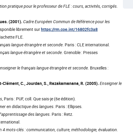
on pratique pour le professeur de FLE : cours, activités, corrigés
.
ques. (2001).
Cadre Européen Commun de Référence pour les
 Disponible librement sur
https://rm.coe.int/16802fc3a8
 Hachette FLE.
rançais langue étrangère et seconde
. Paris : CLE international.
ançais langue étrangère et seconde
. Grenoble : Presses
enseigner le français langue étrangère et seconde
. Bruxelles :
uyot-Clément, C., Jourdan, S., Razakamanana, R. (2005).
Enseigner le
es
, Paris : PUF, coll. Que sais-je (6e édition).
mer en didactique des langues
. Paris : Ellipses.
: l’apprentissage des langues
. Paris : Retz.
nternational.
n 4 mots-clés : communication, culture, méthodologie, évaluation
.