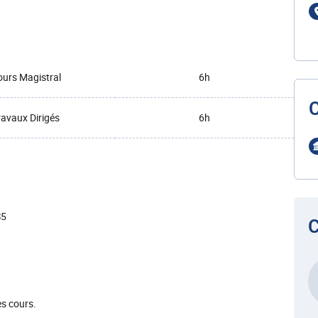
urs Magistral
6h
ravaux Dirigés
6h
S5
C
s cours.