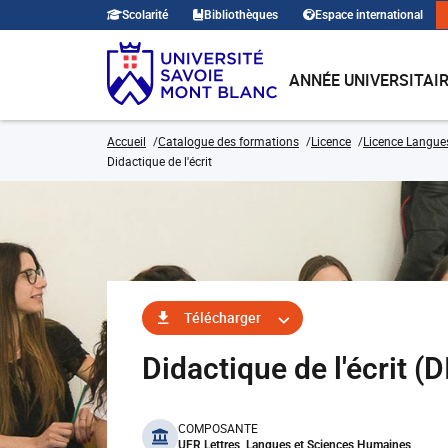
Scolarité
Bibliothèques
Espace international
ANNÉE UNIVERSITAI
Accueil
Catalogue des formations
Licence
Licence Langues,
Didactique de l'écrit
Télécharger
Didactique de l'écrit 
benefits
COMPOSANTE
UFR Lettres, Langues et Sciences Humaines