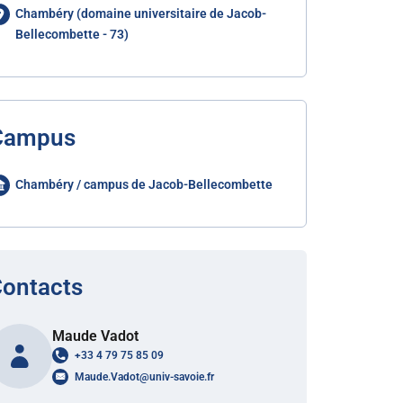
Chambéry (domaine universitaire de Jacob-
Bellecombette - 73)
Campus
Chambéry / campus de Jacob-Bellecombette
ontacts
Maude Vadot
+33 4 79 75 85 09
Maude.Vadot
@
univ-savoie.fr