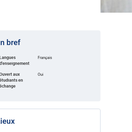
n bref
Langues
Français
d'enseignement
Ouvert aux
Oui
étudiants en
échange
ieux