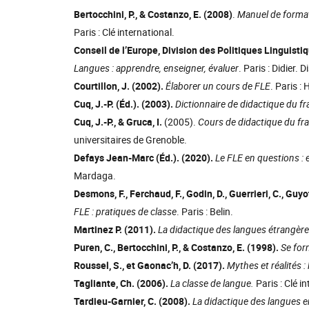
Bertocchini, P., & Costanzo, E. (2008)
.
Manuel de formati
Paris : Clé international.
Conseil de l’Europe, Division des Politiques Linguisti
Langues : apprendre, enseigner, évaluer
. Paris : Didier.
Courtillon, J. (2002).
Élaborer un cours de FLE
. Paris :
Cuq, J.-P. (Éd.). (2003).
Dictionnaire de didactique du f
Cuq, J.-P., & Gruca, I.
(2005).
Cours de didactique du fr
universitaires de Grenoble.
Defays Jean-Marc (Éd.). (2020).
Le FLE en questions : 
Mardaga.
Desmons, F., Ferchaud, F., Godin, D., Guerrieri, C., G
FLE : pratiques de classe
. Paris : Belin.
Martinez P. (2011).
La didactique des langues étrangèr
Puren, C., Bertocchini, P., & Costanzo, E. (1998).
Se for
Roussel, S., et Gaonac’h, D. (2017).
Mythes et réalités 
Tagliante, Ch. (2006).
La classe de langue.
Paris : Clé i
Tardieu-Garnier, C. (2008).
La didactique des langues e