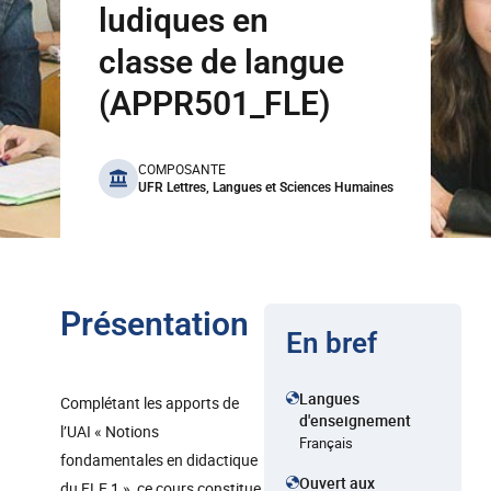
ludiques en
classe de langue
(APPR501_FLE)
benefits
COMPOSANTE
UFR Lettres, Langues et Sciences Humaines
Présentation
En bref
Langues
Complétant les apports de
d'enseignement
l’UAI « Notions
Français
fondamentales en didactique
Ouvert aux
du FLE 1 », ce cours constitue