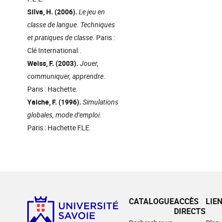
Silva, H. (2006).
Le jeu en
classe de langue. Techniques
et pratiques de classe
. Paris :
Clé International..
Weiss, F. (2003).
Jouer,
communiquer, apprendre
.
Paris : Hachette.
Yaiche, F. (1996).
Simulations
globales, mode d'emploi
.
Paris : Hachette FLE.
CATALOGUE
ACCÈS
LIE
DIRECTS