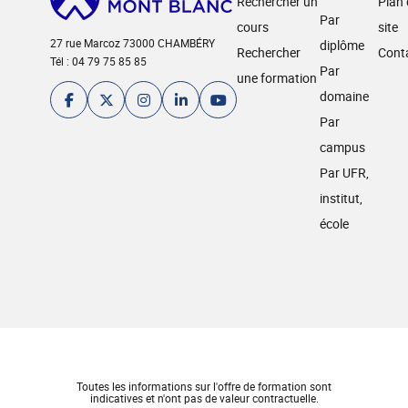
Rechercher un
Plan
Par
cours
site
27 rue Marcoz 73000 CHAMBÉRY
diplôme
Rechercher
Cont
Tél : 04 79 75 85 85
Par
une formation
domaine
Par
campus
Par UFR,
institut,
école
Toutes les informations sur l'offre de formation sont
indicatives et n'ont pas de valeur contractuelle.