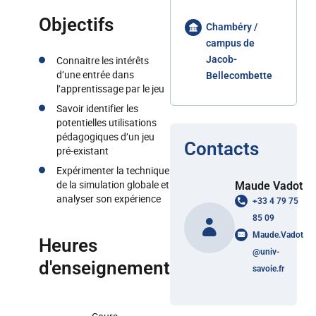
Objectifs
Chambéry /
campus de
Connaitre les intérêts
Jacob-
d’une entrée dans
Bellecombette
l’apprentissage par le jeu
Savoir identifier les
potentielles utilisations
pédagogiques d’un jeu
Contacts
pré-existant
Expérimenter la technique
de la simulation globale et
Maude Vadot
analyser son expérience
+33 4 79 75
85 09
Maude.Vadot
Heures
@
univ-
d'enseignement
savoie.fr