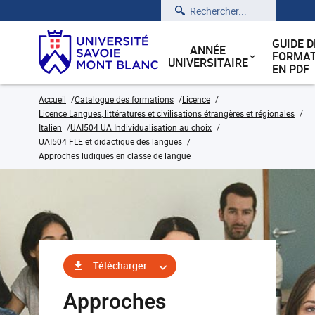
Rechercher
GUIDE D
ANNÉE
FORMAT
UNIVERSITAIRE
EN PDF
Accueil
Catalogue des formations
Licence
Licence Langues, littératures et civilisations étrangères et régionales
Italien
UAI504 UA Individualisation au choix
UAI504 FLE et didactique des langues
Approches ludiques en classe de langue
Télécharger
Approches