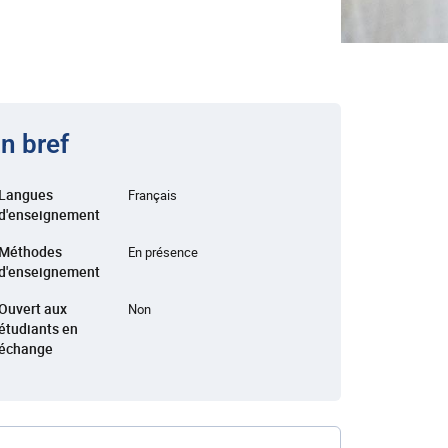
n bref
Langues
Français
d'enseignement
Méthodes
En présence
d'enseignement
Ouvert aux
Non
étudiants en
échange