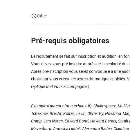
Other
Pré-requis obligatoires
Le recrutement se fait sur inscription et audition, en f
Vous devez vous pré-inscrire auprès de la scolarité du co
Après pré-inscription vous serez convoqué.e à une audit
choisi par vous et issu de textes dramatiques publiés
réplique doit vous accompagner)
Exemple d'auteurs (non exhaustif): Shakespeare, Molière,
Tchekhov, Brecht, Koltès, Levin, Olivier Py, Novarina, M
Crimp, Lars Nören, Edward Bond, Howard Barker, Sarah 
Mayenburg, Angelica Liddell, Alexandra Badéa, Claudine Gal