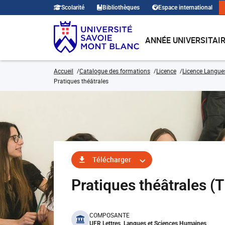
Scolarité
Bibliothèques
Espace international
ANNÉE UNIVERSITAI
Accueil
Catalogue des formations
Licence
Licence Langues,
Pratiques théâtrales
Télécharger
Pratiques théâtrales 
benefits
COMPOSANTE
UFR Lettres, Langues et Sciences Humaines