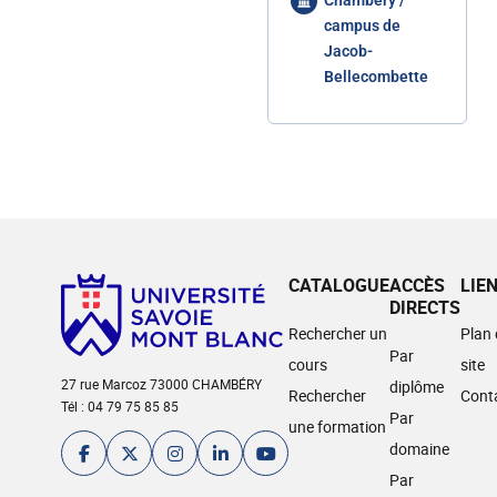
Chambéry /
campus de
Jacob-
Bellecombette
CATALOGUE
ACCÈS
LIE
DIRECTS
Rechercher un
Plan
Par
cours
site
27 rue Marcoz 73000 CHAMBÉRY
diplôme
Rechercher
Cont
Tél : 04 79 75 85 85
Par
une formation
domaine
Par