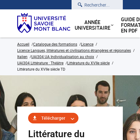
Rechercher
GUIDE D
ANNÉE
FORMAT
UNIVERSITAIRE
EN PDF
Accueil
Catalogue des formations
Licence
Licence Langues, littératures et civilisations étrangères et régionales
Italien
UAI304 UA Individualisation au choix
UAI304 Littérature : Théâtre
Littérature du XVIIe siècle
Littérature du XVIIe siècle TD
Télécharger
Littérature du