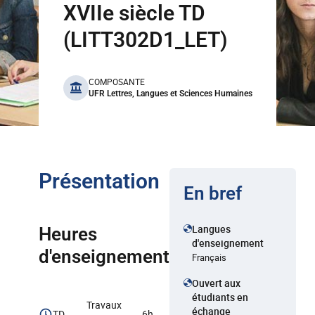
XVIIe siècle TD
(LITT302D1_LET)
benefits
COMPOSANTE
UFR Lettres, Langues et Sciences Humaines
Présentation
En bref
Langues
Heures
d'enseignement
d'enseignement
Français
Ouvert aux
étudiants en
Travaux
échange
TD
6h