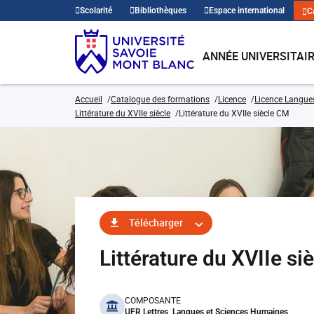
Scolarité
Bibliothèques
Espace international
C
ANNÉE UNIVERSITAI
Accueil
Catalogue des formations
Licence
Licence Langues,
Littérature du XVIIe siècle
Littérature du XVIIe siècle CM
Télécharger
Littérature du XVIIe 
benefits
COMPOSANTE
UFR Lettres, Langues et Sciences Humaines