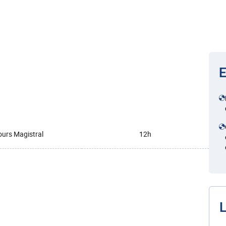
E
urs Magistral
12h
L