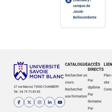
Chambéry /
campus de
Jacob-
Bellecombette
CATALOGUE
ACCÈS
LIE
DIRECTS
Rechercher un
Plan
Par
cours
site
27 rue Marcoz 73000 CHAMBÉRY
diplôme
Rechercher
Cont
Tél : 04 79 75 85 85
Par
une formation
domaine
Par