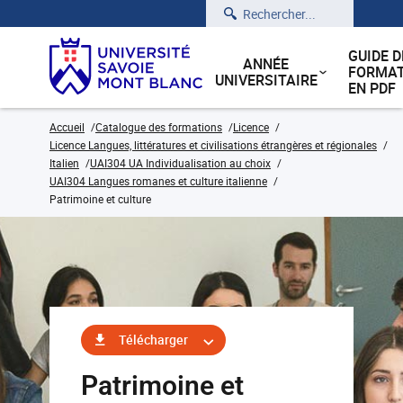
Rechercher
GUIDE D
ANNÉE
FORMAT
UNIVERSITAIRE
EN PDF
Accueil
Catalogue des formations
Licence
Licence Langues, littératures et civilisations étrangères et régionales
Italien
UAI304 UA Individualisation au choix
UAI304 Langues romanes et culture italienne
Patrimoine et culture
Télécharger
Patrimoine et