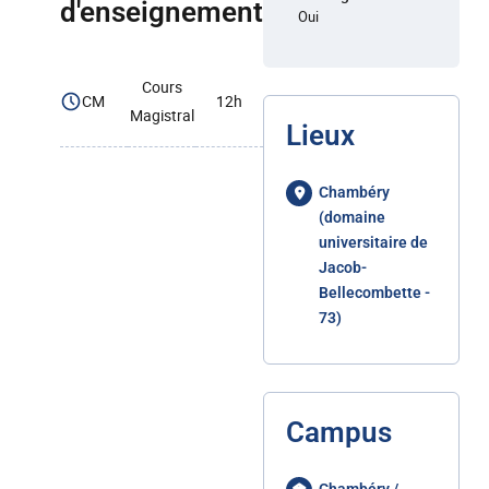
d'enseignement
Oui
Cours
CM
12h
Magistral
Lieux
Chambéry
(domaine
universitaire de
Jacob-
Bellecombette -
73)
Campus