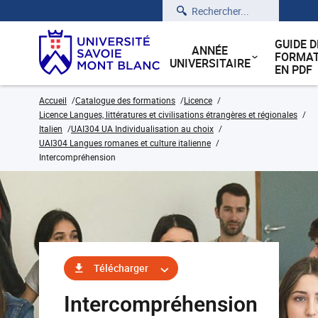
Rechercher
GUIDE D
ANNÉE
FORMAT
UNIVERSITAIRE
EN PDF
Accueil
Catalogue des formations
Licence
Licence Langues, littératures et civilisations étrangères et régionales
Italien
UAI304 UA Individualisation au choix
UAI304 Langues romanes et culture italienne
Intercompréhension
Télécharger
Intercompréhension