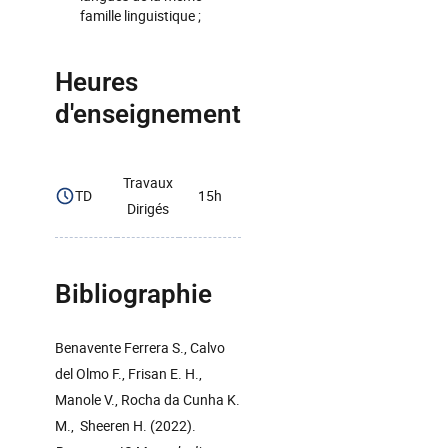
famille linguistique ;
Heures
d'enseignement
Travaux
TD
15h
Dirigés
Bibliographie
Benavente Ferrera S., Calvo
del Olmo F., Frisan E. H.,
Manole V., Rocha da Cunha K.
M., Sheeren H. (2022).