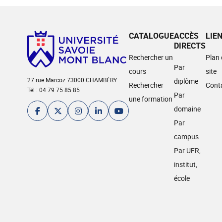
CATALOGUE
ACCÈS
LIE
DIRECTS
Rechercher un
Plan
Par
cours
site
27 rue Marcoz 73000 CHAMBÉRY
diplôme
Rechercher
Cont
Tél : 04 79 75 85 85
Par
une formation
domaine
Par
campus
Par UFR,
institut,
école