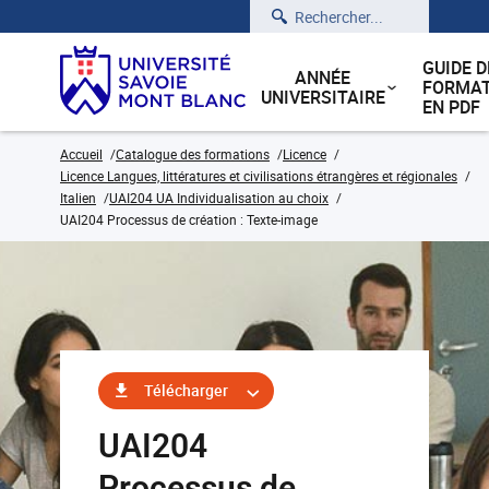
Rechercher
GUIDE D
ANNÉE
FORMAT
UNIVERSITAIRE
EN PDF
Accueil
Catalogue des formations
Licence
Licence Langues, littératures et civilisations étrangères et régionales
Italien
UAI204 UA Individualisation au choix
UAI204 Processus de création : Texte-image
Télécharger
UAI204
Processus de