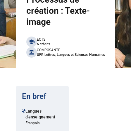
création : Texte-
image
benefits
ECTS
6 crédits
COMPOSANTE
UFR Lettres, Langues et Sciences Humaines
En bref
Langues
d'enseignement
Français