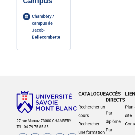
Campus
Chambéry /
campus de
Jacob-
Bellecombette
CATALOGUE
ACCÈS
LIE
DIRECTS
Rechercher un
Plan
Par
cours
site
27 rue Marcoz 73000 CHAMBÉRY
diplôme
Rechercher
Cont
Tél : 04 79 75 85 85
Par
une formation