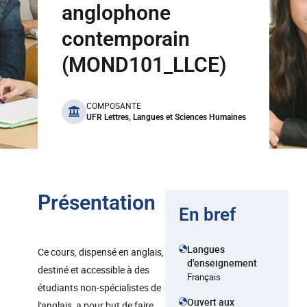
anglophone
contemporain
(MOND101_LLCE)
benefits
COMPOSANTE
UFR Lettres, Langues et Sciences Humaines
Présentation
En bref
Langues
Ce cours, dispensé en anglais,
d'enseignement
destiné et accessible à des
Français
étudiants non-spécialistes de
Ouvert aux
l'anglais, a pour but de faire