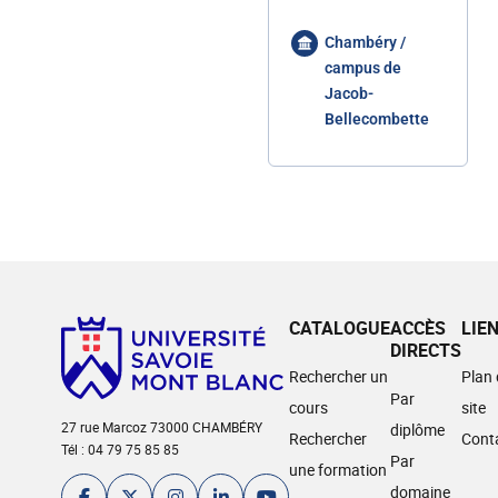
Chambéry /
campus de
Jacob-
Bellecombette
CATALOGUE
ACCÈS
LIE
DIRECTS
Rechercher un
Plan
Par
cours
site
27 rue Marcoz 73000 CHAMBÉRY
diplôme
Rechercher
Cont
Tél : 04 79 75 85 85
Par
une formation
domaine