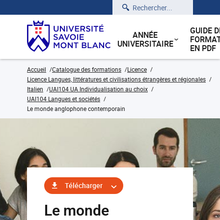
Rechercher
GUIDE D
ANNÉE
FORMAT
UNIVERSITAIRE
EN PDF
Accueil
Catalogue des formations
Licence
Licence Langues, littératures et civilisations étrangères et régionales
Italien
UAI104 UA Individualisation au choix
UAI104 Langues et sociétés
Le monde anglophone contemporain
Télécharger
Le monde