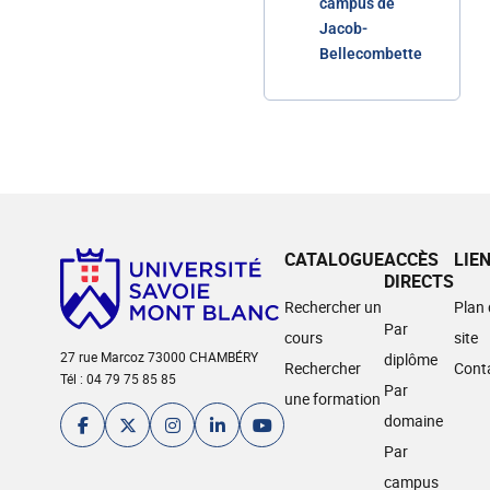
campus de
Jacob-
Bellecombette
CATALOGUE
ACCÈS
LIE
DIRECTS
Rechercher un
Plan
Par
cours
site
27 rue Marcoz 73000 CHAMBÉRY
diplôme
Rechercher
Cont
Tél : 04 79 75 85 85
Par
une formation
domaine
Par
campus