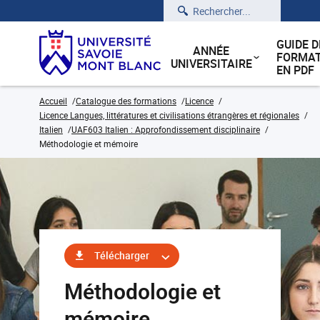
Rechercher
GUIDE D
ANNÉE
FORMAT
UNIVERSITAIRE
EN PDF
Accueil
Catalogue des formations
Licence
Licence Langues, littératures et civilisations étrangères et régionales
Italien
UAF603 Italien : Approfondissement disciplinaire
Méthodologie et mémoire
Télécharger
Méthodologie et
mémoire