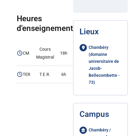
Heures
d'enseignement
Lieux
Chambéry
Cours
CM
18h
(domaine
Magistral
universitaire de
Jacob-
TER
T.E.R.
6h
Bellecombette -
73)
Campus
Chambéry /