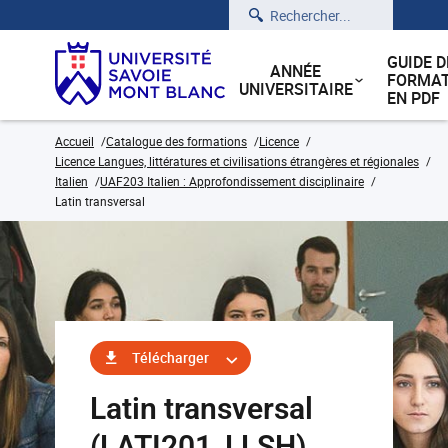
Rechercher
GUIDE D
ANNÉE
FORMAT
UNIVERSITAIRE
EN PDF
Accueil
Catalogue des formations
Licence
Licence Langues, littératures et civilisations étrangères et régionales
Italien
UAF203 Italien : Approfondissement disciplinaire
Latin transversal
Télécharger
Latin transversal
(LATI201_LLSH)