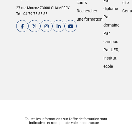
Par
cours
site
27 rue Marcoz 73000 CHAMBÉRY
diplôme
Rechercher
Cont
Tél : 04 79 75 85 85
Par
une formation
domaine
Par
campus
Par UFR,
institut,
école
Toutes les informations sur l'offre de formation sont
indicatives et n'ont pas de valeur contractuelle.