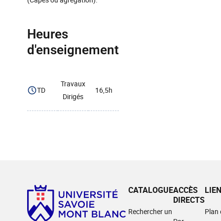
Heures
d'enseignement
Travaux
TD
16,5h
Dirigés
CATALOGUE
ACCÈS
LIE
DIRECTS
Rechercher un
Plan