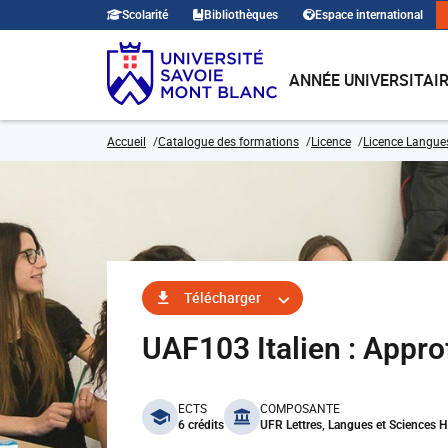
Scolarité
Bibliothèques
Espace international
ANNÉE UNIVERSITAI
Accueil
Catalogue des formations
Licence
Licence Langues,
Télécharger
UAF103 Italien : Appro
benefits
ECTS
COMPOSANTE
6 crédits
UFR Lettres, Langues et Sciences 