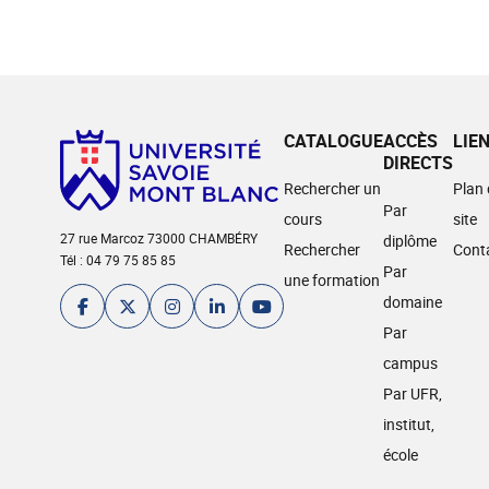
CATALOGUE
ACCÈS
LIE
DIRECTS
Rechercher un
Plan
Par
cours
site
27 rue Marcoz 73000 CHAMBÉRY
diplôme
Rechercher
Cont
Tél : 04 79 75 85 85
Par
une formation
domaine
Par
campus
Par UFR,
institut,
école