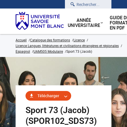
Rechercher
GUIDE D
ANNÉE
FORMAT
UNIVERSITAIRE
EN PDF
Accueil
Catalogue des formations
Licence
Licence Langues, littératures et civilisations étrangères et régionales
Espagnol
UAM505 Modulaire
Sport 73 (Jacob)
Télécharger
Sport 73 (Jacob)
(SPOR102_SDS73)