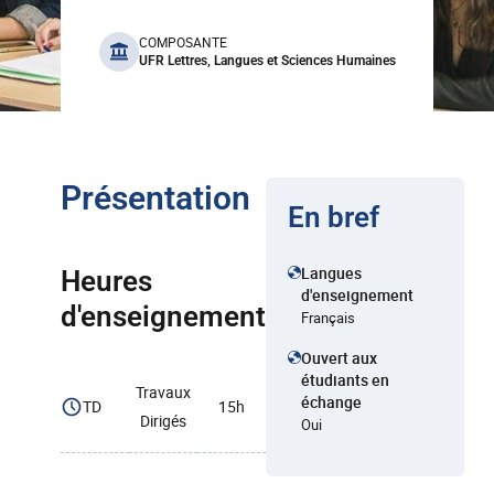
benefits
COMPOSANTE
UFR Lettres, Langues et Sciences Humaines
Présentation
En bref
Langues
Heures
d'enseignement
d'enseignement
Français
Ouvert aux
étudiants en
Travaux
échange
TD
15h
Dirigés
Oui