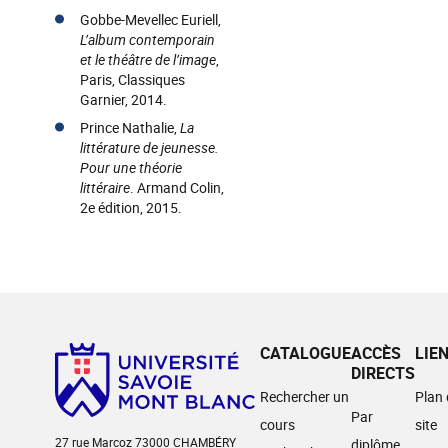
Gobbe-Mevellec Euriell,
L’album contemporain
et le théâtre de l’image
,
Paris, Classiques
Garnier, 2014.
Prince Nathalie,
La
littérature de jeunesse.
Pour une théorie
littéraire
. Armand Colin,
2e édition, 2015.
CATALOGUE
ACCÈS
LIE
DIRECTS
Rechercher un
Plan
Par
cours
site
27 rue Marcoz 73000 CHAMBÉRY
diplôme