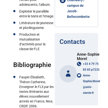
Chambéry /
adolescents, l’album.
campus de
Exploiter le parallèle
Jacob-
entre le texte et l’image.
Bellecombette
Littérature de jeunesse
et plurilinguisme.
Production et
mutualisation
Contacts
d’activités pour la
classe de FLE.
Anne-Sophie
Morel
Bibliographie
+33 4 79 75
85 85 p7232
Anne-
Faupin Élisabeth,
Théron Catherine,
Sophie.Morel
Enseigner le FLS par les
@
univ-
textes littéraires aux
savoie.fr
élèves nouvellement
arrivés en France
, Nice,
CRDP, 2006.