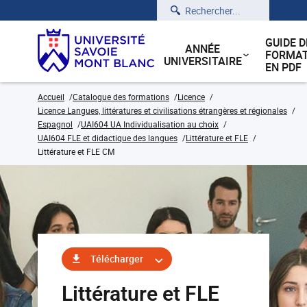
Rechercher
GUIDE D
ANNÉE
FORMAT
UNIVERSITAIRE
EN PDF
Accueil
Catalogue des formations
Licence
Licence Langues, littératures et civilisations étrangères et régionales
Espagnol
UAI604 UA Individualisation au choix
UAI604 FLE et didactique des langues
Littérature et FLE
Littérature et FLE CM
Télécharger
Littérature et FLE