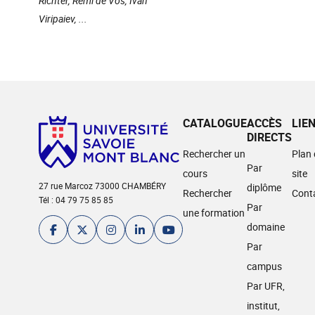
Richter, Rémi de Vos, Ivan
Viripaiev, ...
CATALOGUE
ACCÈS
LIE
DIRECTS
Rechercher un
Plan
Par
cours
site
27 rue Marcoz 73000 CHAMBÉRY
diplôme
Rechercher
Cont
Tél : 04 79 75 85 85
Par
une formation
domaine
Par
campus
Par UFR,
institut,