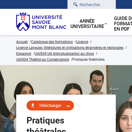
Rechercher
GUIDE D
ANNÉE
FORMAT
UNIVERSITAIRE
EN PDF
Accueil
Catalogue des formations
Licence
Licence Langues, littératures et civilisations étrangères et régionales
Espagnol
UAI504 UA Individualisation au choix
UAI504 Théâtre au Conservatoire
Pratiques théâtrales
Télécharger
Pratiques
théâtrales