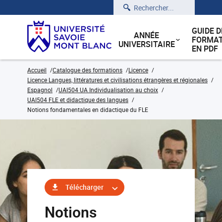
Rechercher
GUIDE D
ANNÉE
FORMAT
UNIVERSITAIRE
EN PDF
Accueil
Catalogue des formations
Licence
Licence Langues, littératures et civilisations étrangères et régionales
Espagnol
UAI504 UA Individualisation au choix
UAI504 FLE et didactique des langues
Notions fondamentales en didactique du FLE
Télécharger
Notions