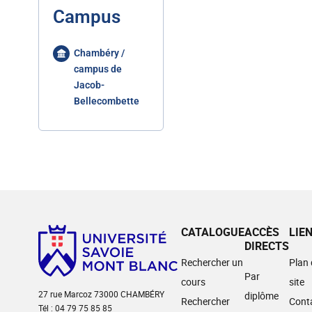
Campus
Chambéry /
campus de
Jacob-
Bellecombette
CATALOGUE
ACCÈS
LIE
DIRECTS
Rechercher un
Plan
Par
cours
site
27 rue Marcoz 73000 CHAMBÉRY
diplôme
Rechercher
Cont
Tél : 04 79 75 85 85