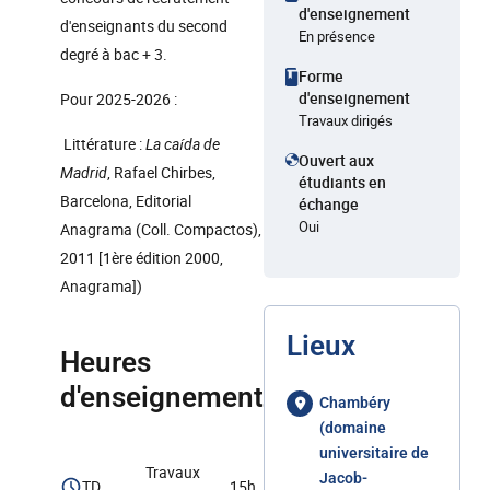
d'enseignement
d'enseignants du second
En présence
degré à bac + 3.
Forme
d'enseignement
Pour 2025-2026 :
Travaux dirigés
Littérature :
La caída de
Ouvert aux
Madrid
, Rafael Chirbes,
étudiants en
Barcelona, Editorial
échange
Oui
Anagrama (Coll. Compactos),
2011 [1ère édition 2000,
Anagrama])
Lieux
Heures
d'enseignement
Chambéry
(domaine
universitaire de
Travaux
Jacob-
TD
15h