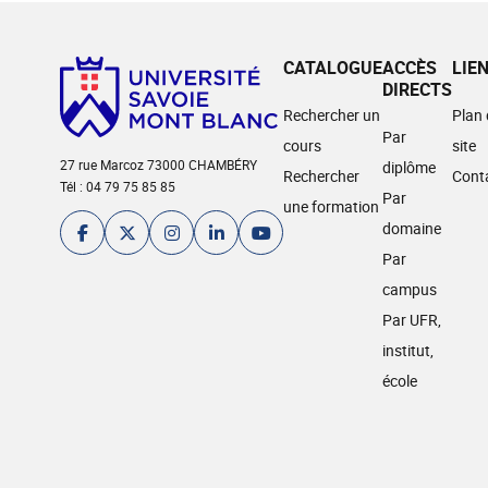
CATALOGUE
ACCÈS
LIE
DIRECTS
Rechercher un
Plan
Par
cours
site
27 rue Marcoz 73000 CHAMBÉRY
diplôme
Rechercher
Cont
Tél : 04 79 75 85 85
Par
une formation
domaine
Par
campus
Par UFR,
institut,
école