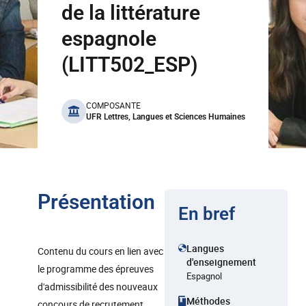
de la littérature
espagnole
(LITT502_ESP)
benefits
COMPOSANTE
UFR Lettres, Langues et Sciences Humaines
Présentation
En bref
Langues
Contenu du cours en lien avec
d'enseignement
le programme des épreuves
Espagnol
d'admissibilité des nouveaux
Méthodes
concours de recrutement