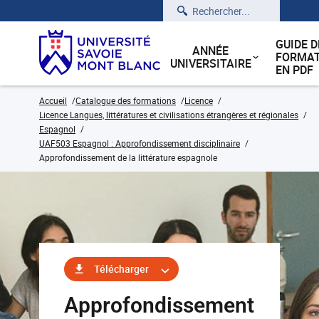
Rechercher
GUIDE D
ANNÉE
FORMAT
UNIVERSITAIRE
EN PDF
Accueil
Catalogue des formations
Licence
Licence Langues, littératures et civilisations étrangères et régionales
Espagnol
UAF503 Espagnol : Approfondissement disciplinaire
Approfondissement de la littérature espagnole
Télécharger
Approfondissement