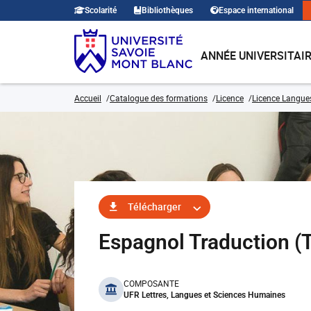
Scolarité
Bibliothèques
Espace international
ANNÉE UNIVERSITAI
Accueil
Catalogue des formations
Licence
Licence Langues,
Télécharger
Espagnol Traduction 
benefits
COMPOSANTE
UFR Lettres, Langues et Sciences Humaines