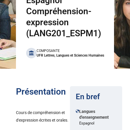
Espagnol
Compréhension-
expression
(LANG201_ESPM1)
benefits
COMPOSANTE
UFR Lettres, Langues et Sciences Humaines
Présentation
En bref
Langues
Cours de compréhension et
d'enseignement
d'expression écrites et orales.
Espagnol