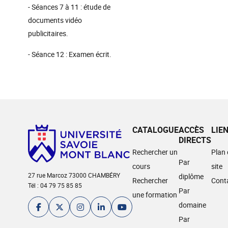
- Séances 7 à 11 : étude de
documents vidéo
publicitaires.
- Séance 12 : Examen écrit.
CATALOGUE
ACCÈS
LIE
DIRECTS
Rechercher un
Plan
Par
cours
site
27 rue Marcoz 73000 CHAMBÉRY
diplôme
Rechercher
Cont
Tél : 04 79 75 85 85
Par
une formation
domaine
Par