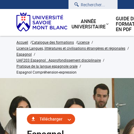
Rechercher
GUIDE D
ANNÉE
FORMAT
UNIVERSITAIRE
EN PDF
Accueil
Catalogue des formations
Licence
Licence Langues, littératures et civilisations étrangères et régionales
Espagnol
UAF203 Espagnol : Approfondissement disciplinaire
Pratique de la langue espagnole orale
Espagnol Compréhension-expression
Télécharger