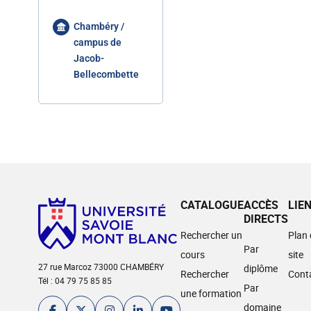
Chambéry /
campus de
Jacob-
Bellecombette
CATALOGUE
ACCÈS
LIE
DIRECTS
Rechercher un
Plan
Par
cours
site
27 rue Marcoz 73000 CHAMBÉRY
diplôme
Rechercher
Cont
Tél : 04 79 75 85 85
Par
une formation
domaine