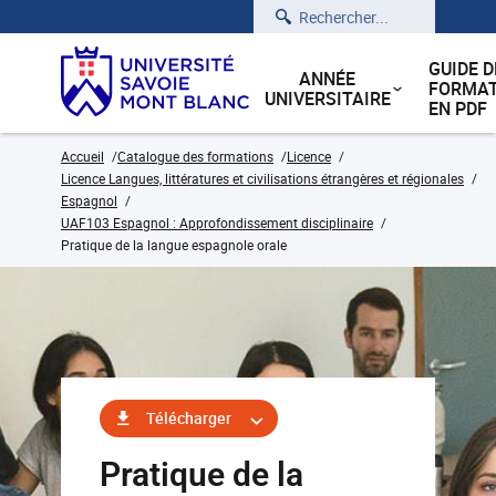
Rechercher
GUIDE D
ANNÉE
FORMAT
UNIVERSITAIRE
EN PDF
Accueil
Catalogue des formations
Licence
Licence Langues, littératures et civilisations étrangères et régionales
Espagnol
UAF103 Espagnol : Approfondissement disciplinaire
Pratique de la langue espagnole orale
Télécharger
Pratique de la