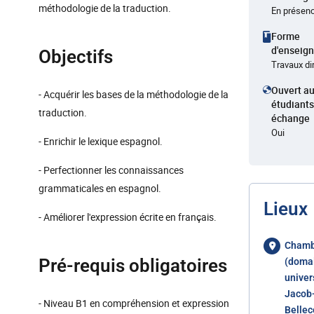
méthodologie de la traduction.
En présen
Forme
d'enseig
Objectifs
Travaux di
Ouvert a
- Acquérir les bases de la méthodologie de la
étudiants
traduction.
échange
Oui
- Enrichir le lexique espagnol.
- Perfectionner les connaissances
grammaticales en espagnol.
Lieux
- Améliorer l'expression écrite en français.
Chamb
Pré-requis obligatoires
(doma
univer
Jacob
- Niveau B1 en compréhension et expression
Bellec