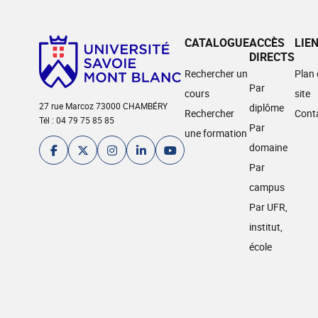
CATALOGUE
ACCÈS
LIE
DIRECTS
Rechercher un
Plan
Par
cours
site
27 rue Marcoz 73000 CHAMBÉRY
diplôme
Rechercher
Cont
Tél : 04 79 75 85 85
Par
une formation
domaine
Par
campus
Par UFR,
institut,
école