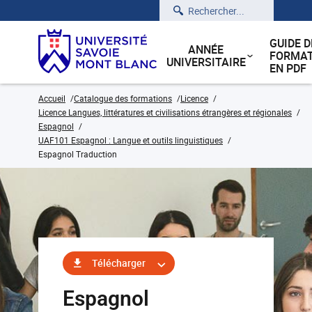
Rechercher
GUIDE D
ANNÉE
FORMAT
UNIVERSITAIRE
EN PDF
Accueil
Catalogue des formations
Licence
Licence Langues, littératures et civilisations étrangères et régionales
Espagnol
UAF101 Espagnol : Langue et outils linguistiques
Espagnol Traduction
Télécharger
Espagnol