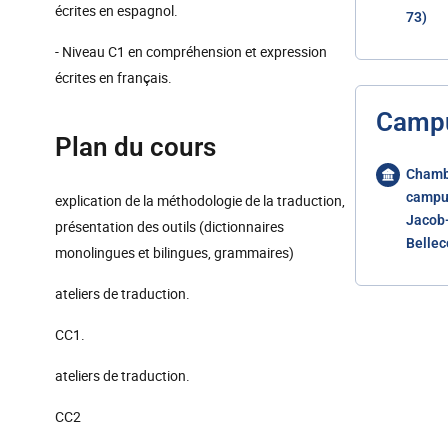
écrites en espagnol.
73)
- Niveau C1 en compréhension et expression
écrites en français.
Camp
Plan du cours
Chamb
campu
explication de la méthodologie de la traduction,
Jacob
présentation des outils (dictionnaires
Belle
monolingues et bilingues, grammaires)
ateliers de traduction.
CC1.
ateliers de traduction.
CC2