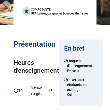
benefits
COMPOSANTE
UFR Lettres, Langues et Sciences Humaines
Présentation
En bref
Langues
Heures
d'enseignement
d'enseignement
Français
Ouvert aux
étudiants en
Travaux
échange
TD
15h
Dirigés
Oui