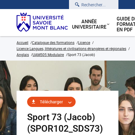
Rechercher
GUIDE D
ANNÉE
FORMAT
UNIVERSITAIRE
EN PDF
Accueil
Catalogue des formations
Licence
Licence Langues, littératures et civilisations étrangères et régionales
Anglais
UAM505 Modulaire
Sport 73 (Jacob)
Télécharger
Sport 73 (Jacob)
(SPOR102_SDS73)