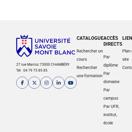
CATALOGUE
ACCÈS
LIE
DIRECTS
Rechercher un
Plan
Par
cours
site
27 rue Marcoz 73000 CHAMBÉRY
diplôme
Rechercher
Cont
Tél : 04 79 75 85 85
Par
une formation
domaine
Par
campus
Par UFR,
institut,
école