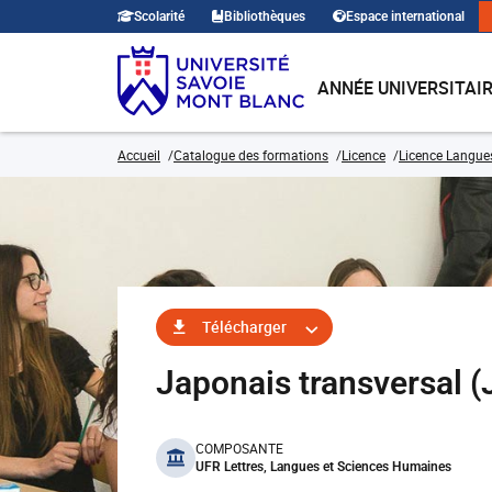
Scolarité
Bibliothèques
Espace international
ANNÉE UNIVERSITAI
Accueil
Catalogue des formations
Licence
Licence Langues,
Télécharger
Japonais transversal
benefits
COMPOSANTE
UFR Lettres, Langues et Sciences Humaines