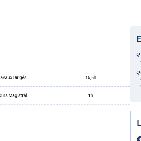
E
ravaux Dirigés
16,5h
urs Magistral
1h
L