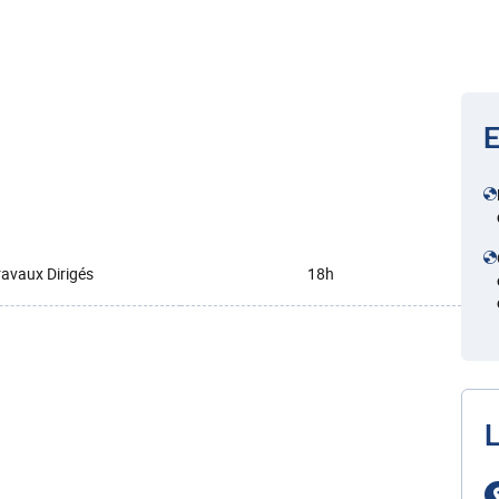
E
ravaux Dirigés
18h
L