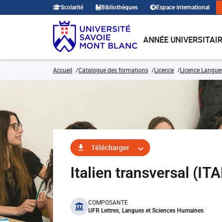
Scolarité
Bibliothèques
Espace international
ANNÉE UNIVERSITAI
Accueil
Catalogue des formations
Licence
Licence Langues,
Télécharger
Italien transversal (I
benefits
COMPOSANTE
UFR Lettres, Langues et Sciences Humaines