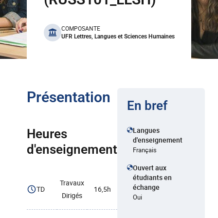
benefits
COMPOSANTE
UFR Lettres, Langues et Sciences Humaines
Présentation
En bref
Langues
Heures
d'enseignement
d'enseignement
Français
Ouvert aux
étudiants en
Travaux
échange
TD
16,5h
Dirigés
Oui