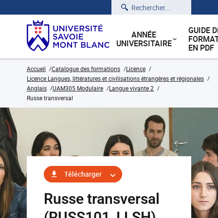
Rechercher
GUIDE D
ANNÉE
FORMAT
UNIVERSITAIRE
EN PDF
Accueil
Catalogue des formations
Licence
Licence Langues, littératures et civilisations étrangères et régionales
Anglais
UAM305 Modulaire
Langue vivante 2
Russe transversal
Télécharger
Russe transversal
(RUSS101_LLSH)