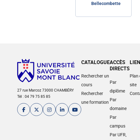
Bellecombette
CATALOGUE
ACCÈS
LIE
DIRECTS
Rechercher un
Plan
Par
cours
site
27 rue Marcoz 73000 CHAMBÉRY
diplôme
Rechercher
Cont
Tél : 04 79 75 85 85
Par
une formation
domaine
Par
campus
Par UFR,