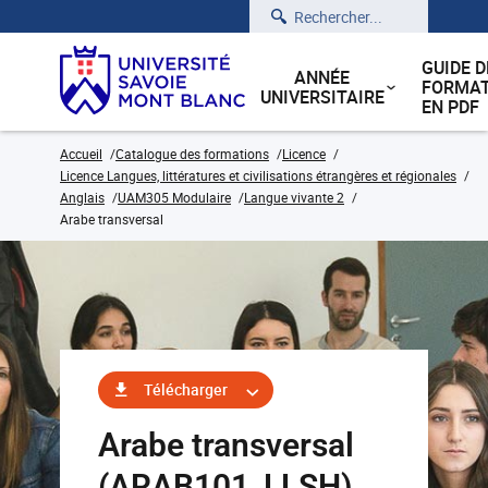
Rechercher
GUIDE D
ANNÉE
FORMAT
UNIVERSITAIRE
EN PDF
Accueil
Catalogue des formations
Licence
Licence Langues, littératures et civilisations étrangères et régionales
Anglais
UAM305 Modulaire
Langue vivante 2
Arabe transversal
Télécharger
Arabe transversal
(ARAB101_LLSH)