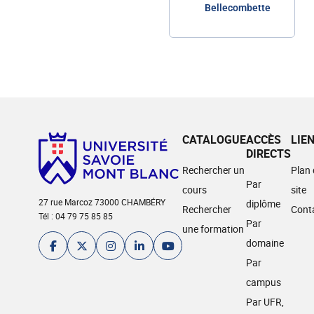
Bellecombette
CATALOGUE
ACCÈS
LIE
DIRECTS
Rechercher un
Plan
Par
cours
site
27 rue Marcoz 73000 CHAMBÉRY
diplôme
Rechercher
Cont
Tél : 04 79 75 85 85
Par
une formation
domaine
Par
campus
Par UFR,