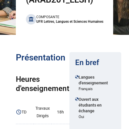
benefits
COMPOSANTE
UFR Lettres, Langues et Sciences Humaines
Présentation
En bref
Langues
Heures
d'enseignement
d'enseignement
Français
Ouvert aux
étudiants en
Travaux
échange
TD
18h
Dirigés
Oui