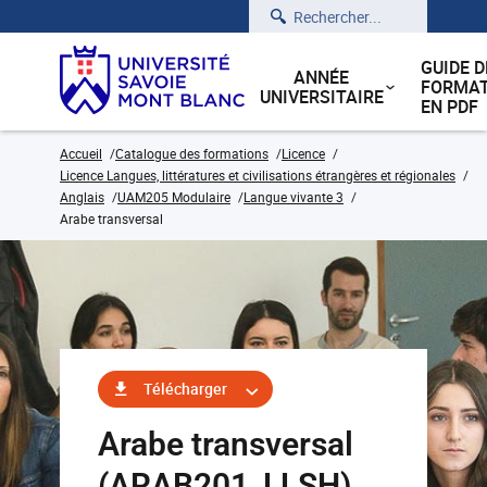
Rechercher
GUIDE D
ANNÉE
FORMAT
UNIVERSITAIRE
EN PDF
Accueil
Catalogue des formations
Licence
Licence Langues, littératures et civilisations étrangères et régionales
Anglais
UAM205 Modulaire
Langue vivante 3
Arabe transversal
Télécharger
Arabe transversal
(ARAB201_LLSH)