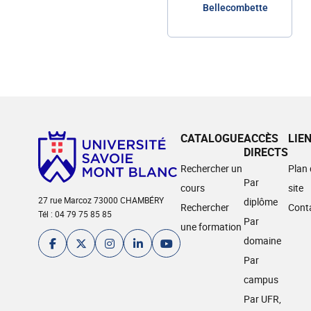
Bellecombette
CATALOGUE
ACCÈS
LIE
DIRECTS
Rechercher un
Plan
Par
cours
site
27 rue Marcoz 73000 CHAMBÉRY
diplôme
Rechercher
Cont
Tél : 04 79 75 85 85
Par
une formation
domaine
Par
campus
Par UFR,