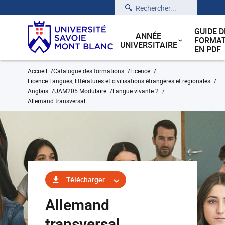
Rechercher
GUIDE D
ANNÉE
FORMAT
UNIVERSITAIRE
EN PDF
Accueil
Catalogue des formations
Licence
Licence Langues, littératures et civilisations étrangères et régionales
Anglais
UAM205 Modulaire
Langue vivante 2
Allemand transversal
Télécharger
Allemand
transversal