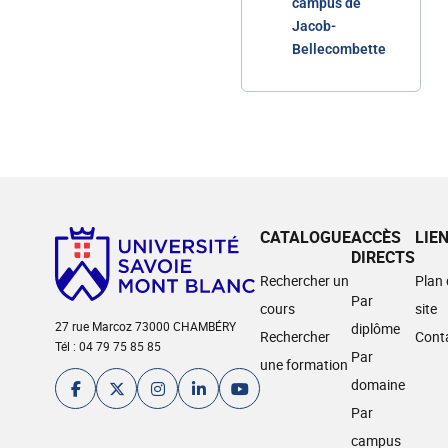
campus de
Jacob-
Bellecombette
CATALOGUE
ACCÈS
LIE
DIRECTS
Rechercher un
Plan
Par
cours
site
27 rue Marcoz 73000 CHAMBÉRY
diplôme
Rechercher
Cont
Tél : 04 79 75 85 85
Par
une formation
domaine
Par
campus