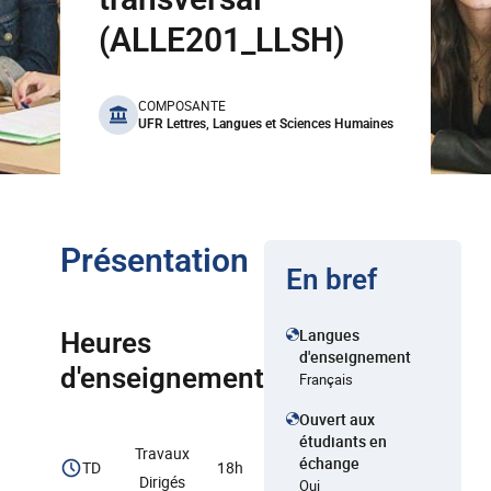
(ALLE201_LLSH)
benefits
COMPOSANTE
UFR Lettres, Langues et Sciences Humaines
Présentation
En bref
Langues
Heures
d'enseignement
d'enseignement
Français
Ouvert aux
étudiants en
Travaux
échange
TD
18h
Dirigés
Oui