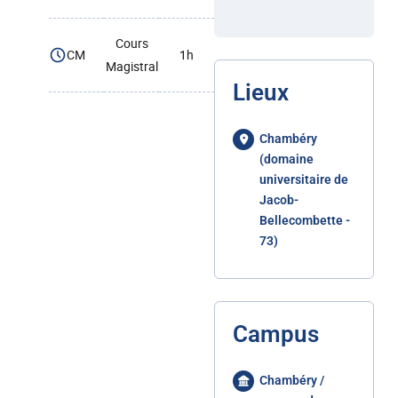
Cours
CM
1h
Magistral
Lieux
Chambéry
(domaine
universitaire de
Jacob-
Bellecombette -
73)
Campus
Chambéry /