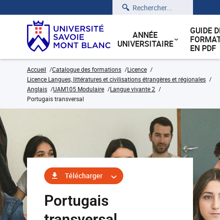
Rechercher
GUIDE D
ANNÉE
FORMAT
UNIVERSITAIRE
EN PDF
Accueil
Catalogue des formations
Licence
Licence Langues, littératures et civilisations étrangères et régionales
Anglais
UAM105 Modulaire
Langue vivante 2
Portugais transversal
Télécharger
Portugais
transversal