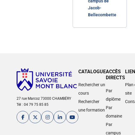
campus de
Jacob-
Bellecombette
CATALOGUE
ACCÈS
LIE
DIRECTS
Rechercher un
Plan
Par
cours
site
27 rue Marcoz 73000 CHAMBÉRY
diplôme
Rechercher
Cont
Tél : 04 79 75 85 85
Par
une formation
domaine
Par
campus