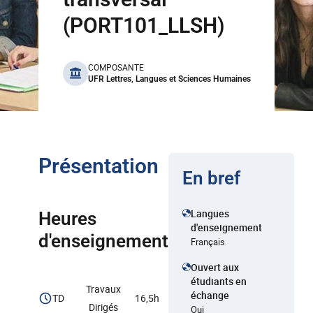
(PORT101_LLSH)
benefits
COMPOSANTE
UFR Lettres, Langues et Sciences Humaines
Présentation
En bref
Langues
Heures
d'enseignement
d'enseignement
Français
Ouvert aux
étudiants en
Travaux
échange
TD
16,5h
Dirigés
Oui