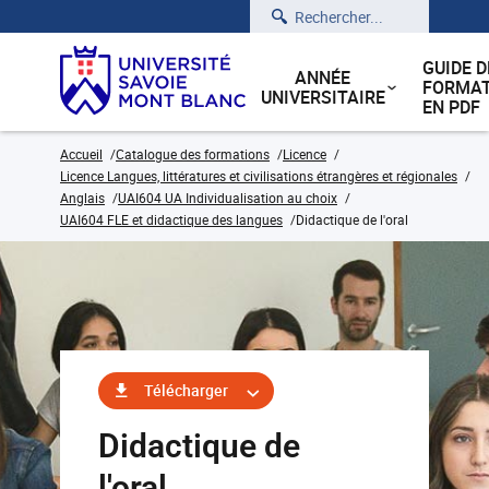
Rechercher
GUIDE D
ANNÉE
FORMAT
UNIVERSITAIRE
EN PDF
Accueil
Catalogue des formations
Licence
Licence Langues, littératures et civilisations étrangères et régionales
Anglais
UAI604 UA Individualisation au choix
UAI604 FLE et didactique des langues
Didactique de l'oral
Télécharger
Didactique de
l'oral