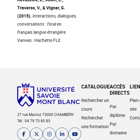
Traverso, V., & Vigner, G.
(2015).
Interactions, dialogues,
conversations : l’oral en
français langue étrangère
.
Vanves : Hachette FLE.
CATALOGUE
ACCÈS
LIE
DIRECTS
Rechercher un
Plan
Par
cours
site
27 rue Marcoz 73000 CHAMBÉRY
diplôme
Rechercher
Cont
Tél : 04 79 75 85 85
Par
une formation
domaine