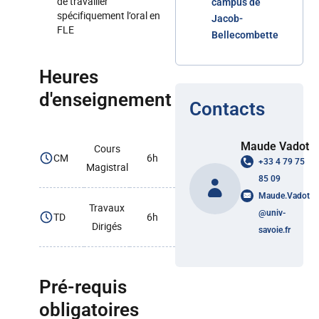
de travailler
campus de
spécifiquement l’oral en
Jacob-
FLE
Bellecombette
Heures
d'enseignement
Contacts
Maude Vadot
Cours
CM
6h
+33 4 79 75
Magistral
85 09
Maude.Vadot
Travaux
@
univ-
TD
6h
Dirigés
savoie.fr
Pré-requis
obligatoires