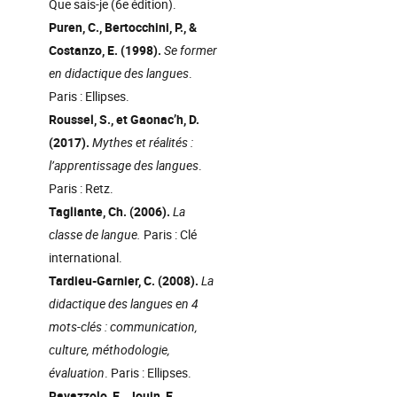
Que sais-je (6e édition).
Puren, C., Bertocchini, P., &
Costanzo, E. (1998).
Se former
en didactique des langues
.
Paris : Ellipses.
Roussel, S., et Gaonac’h, D.
(2017).
Mythes et réalités :
l’apprentissage des langues
.
Paris : Retz.
Tagliante, Ch. (2006).
La
classe de langue.
Paris : Clé
international.
Tardieu-Garnier, C. (2008).
La
didactique des langues en 4
mots-clés : communication,
culture, méthodologie,
évaluation
. Paris : Ellipses.
Ravazzolo, E., Jouin, E.,