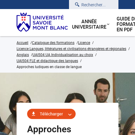
Rechercher
GUIDE D
ANNÉE
FORMAT
UNIVERSITAIRE
EN PDF
Accueil
Catalogue des formations
Licence
Licence Langues, littératures et civilisations étrangères et régionales
Anglais
UAI504 UA Individualisation au choix
UAI504 FLE et didactique des langues
Approches ludiques en classe de langue
Télécharger
Approches