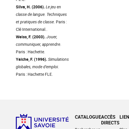
Silva, H. (2006).
Le jeu en
classe de langue. Techniques
et pratiques de classe
. Paris :
Clé International..
Weiss, F. (2003).
Jouer,
communiquer, apprendre
.
Paris : Hachette.
Yaiche, F. (1996).
Simulations
globales, mode d'emploi
.
Paris : Hachette FLE.
CATALOGUE
ACCÈS
LIE
DIRECTS