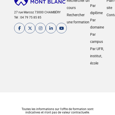
Rechercher un
Plan
Par
cours
site
27 rue Marcoz 73000 CHAMBÉRY
diplôme
Rechercher
Cont
Tél : 04 79 75 85 85
Par
une formation
domaine
Par
campus
Par UFR,
institut,
école
Toutes les informations sur l'offre de formation sont
indicatives et n'ont pas de valeur contractuelle.